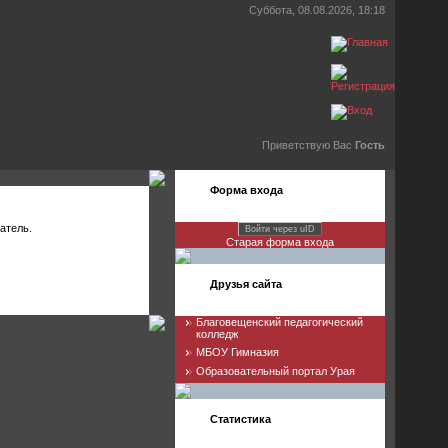
Суббота, 08.08.2026, 18:18
Приветствую Вас
Гость
Форма входа
атель.
Войти через uID
Старая форма входа
Друзья сайта
Благовещенский педагогический
колледж
МБОУ Гимназия
Образовательный портал Урая
Статистика