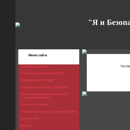
"Я и Безоп
Меню сайта
Главная страница
Гостя
Рабочие программы по ОБЖ
Объединение "ЮИДД"
Патриотический клуб "Снайпер"
Месячник оборонно-массовой и
спортивной работы
Наши достижения
Нормативно-правовая документация
Библиотека
Форум